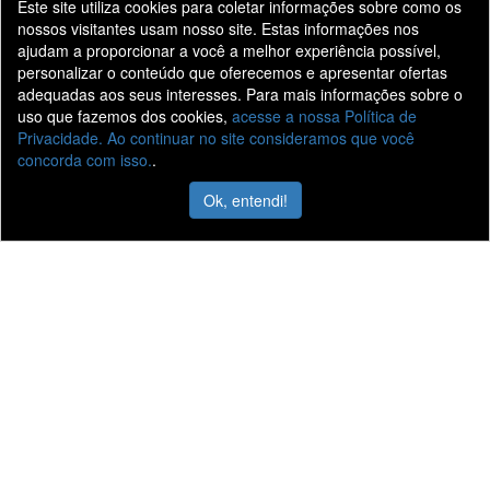
Este site utiliza cookies para coletar informações sobre como os
nossos visitantes usam nosso site. Estas informações nos
ajudam a proporcionar a você a melhor experiência possível,
personalizar o conteúdo que oferecemos e apresentar ofertas
adequadas aos seus interesses. Para mais informações sobre o
uso que fazemos dos cookies,
acesse a nossa Política de
Privacidade. Ao continuar no site consideramos que você
concorda com isso.
.
Ok, entendi!
Belcar Caminhões
Conheça a Belcar
Caminhões Novos
Localização
Seminovos
Trabalhe Conosco
Ofertas Novos
Fale Conosco
Ofertas Seminovos
Vídeos
Peças
Agendamento de serviços
Nossas lojas