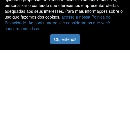
personalizar o conteúdo que oferecemos e apresentar ofertas
adequadas aos seus interesses. Para mais informações sobre o
uso que fazemos dos cookies,
acesse a nossa Política de
Privacidade. Ao continuar no site consideramos que você
concorda com isso.
.
Ok, entendi!
Belcar Caminhões
Conheça a Belcar
Caminhões Novos
Localização
Seminovos
Trabalhe Conosco
Ofertas Novos
Fale Conosco
Ofertas Seminovos
Vídeos
Peças
Agendamento de serviços
Nossas lojas
Belcar Caminhões - Goiânia
Belcar Caminhões - Itumbiara